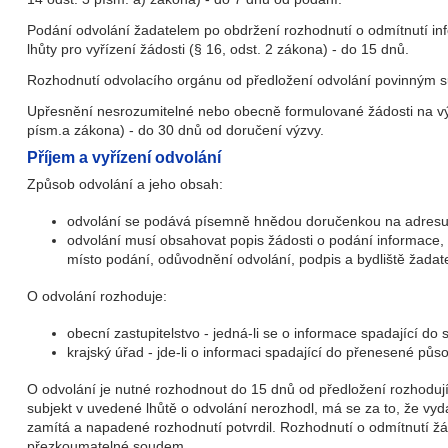
Podání odvolání žadatelem po obdržení rozhodnutí o odmítnutí i
lhůty pro vyřízení žádosti (§ 16, odst. 2 zákona) - do 15 dnů.
Rozhodnutí odvolacího orgánu od předložení odvolání povinným s
Upřesnění nesrozumitelné nebo obecně formulované žádosti na vý
písm.a zákona) - do 30 dnů od doručení výzvy.
Příjem a vyřízení odvolání
Způsob odvolání a jeho obsah:
odvolání se podává písemně hnědou doručenkou na adres
odvolání musí obsahovat popis žádosti o podání informace,
místo podání, odůvodnění odvolání, podpis a bydliště žadat
O odvolání rozhoduje:
obecní zastupitelstvo - jedná-li se o informace spadající d
krajský úřad - jde-li o informaci spadající do přenesené půso
O odvolání je nutné rozhodnout do 15 dnů od předložení rozhoduj
subjekt v uvedené lhůtě o odvolání nerozhodl, má se za to, že vyd
zamítá a napadené rozhodnutí potvrdil. Rozhodnutí o odmítnutí žád
přezkoumatelné soudem.