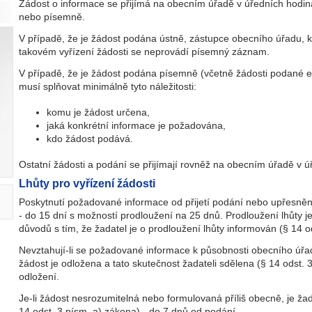
Žádost o informace se přijímá na obecním úřadě v úředních hodi
nebo písemně.
V případě, že je žádost podána ústně, zástupce obecního úřadu, kter
takovém vyřízení žádosti se neprovádí písemný záznam.
V případě, že je žádost podána písemně (včetně žádosti podané e
musí splňovat minimálně tyto náležitosti:
komu je žádost určena,
jaká konkrétní informace je požadována,
kdo žádost podává.
Ostatní žádosti a podání se přijímají rovněž na obecním úřadě v 
Lhůty pro vyřízení žádosti
Poskytnutí požadované informace od přijetí podání nebo upřesněn
- do 15 dní s možností prodloužení na 25 dnů. Prodloužení lhůty
důvodů s tím, že žadatel je o prodloužení lhůty informován (§ 14 od
Nevztahují-li se požadované informace k působnosti obecního úřad
žádost je odložena a tato skutečnost žadateli sdělena (§ 14 odst. 
odložení.
Je-li žádost nesrozumitelná nebo formulovaná příliš obecně, je ža
14 odst. 3 písm. a) zákona) - do 7 dnů od podání.