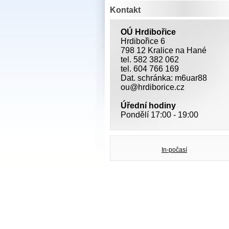
Kontakt
OÚ Hrdibořice
Hrdibořice 6
798 12 Kralice na Hané
tel. 582 382 062
tel. 604 766 169
Dat. schránka: m6uar88
ou@hrdiborice.cz
Úřední hodiny
Pondělí 17:00 - 19:00
In-počasí