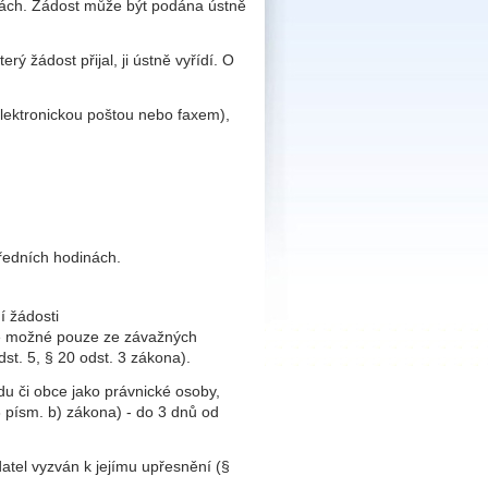
nách. Žádost může být podána ústně
ý žádost přijal, ji ústně vyřídí. O
lektronickou poštou nebo faxem),
úředních hodinách.
í žádosti
 je možné pouze ze závažných
st. 5, § 20 odst. 3 zákona).
u či obce jako právnické osoby,
3 písm. b) zákona) - do 3 dnů od
datel vyzván k jejímu upřesnění (§