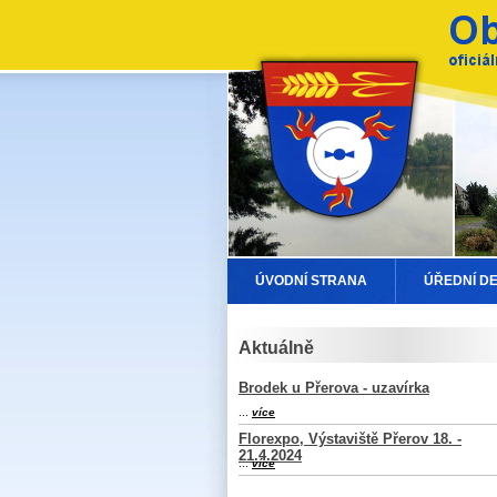
ÚVODNÍ STRANA
ÚŘEDNÍ D
Aktuálně
Brodek u Přerova - uzavírka
...
více
Florexpo, Výstaviště Přerov 18. -
21.4.2024
...
více