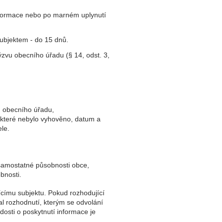
nformace nebo po marném uplynutí
ubjektem - do 15 dnů.
zvu obecního úřadu (§ 14, odst. 3,
u obecního úřadu,
 které nebylo vyhověno, datum a
ele.
o samostatné působnosti obce,
bnosti.
ícímu subjektu. Pokud rozhodující
al rozhodnutí, kterým se odvolání
osti o poskytnutí informace je