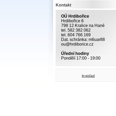
Kontakt
OÚ Hrdibořice
Hrdibořice 6
798 12 Kralice na Hané
tel. 582 382 062
tel. 604 766 169
Dat. schránka: m6uar88
ou@hrdiborice.cz
Úřední hodiny
Pondělí 17:00 - 19:00
In-počasí