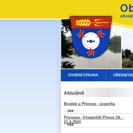
ÚVODNÍ STRANA
ÚŘEDNÍ D
Aktuálně
Brodek u Přerova - uzavírka
...
více
Florexpo, Výstaviště Přerov 18. -
21.4.2024
...
více