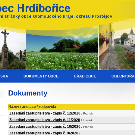
ESKA
DOKUMENTY OBCE
ÚŘAD OBCE
OBECNÍ ÚŘA
Dokumenty
Název / anotace / zodpovídá
Zasedání zastupitelstva - zápis č. 12/2020
/
Franek
Zasedání zastupitelstva - zápis č. 11/2020
/
Franek
Zasedání zastupitelstva - zápis č. 10/2020
/
Franek
Zasedání zastupitelstva - zápis č. 9/2020
/