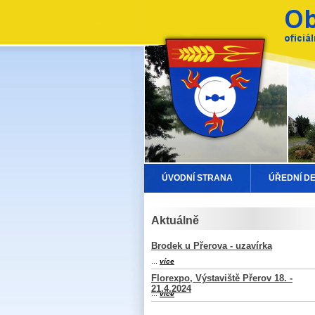
ÚVODNÍ STRANA
ÚŘEDNÍ D
Aktuálně
Brodek u Přerova - uzavírka
...
více
Florexpo, Výstaviště Přerov 18. -
21.4.2024
...
více