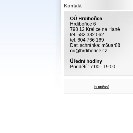
Kontakt
OÚ Hrdibořice
Hrdibořice 6
798 12 Kralice na Hané
tel. 582 382 062
tel. 604 766 169
Dat. schránka: m6uar88
ou@hrdiborice.cz
Úřední hodiny
Pondělí 17:00 - 19:00
In-počasí