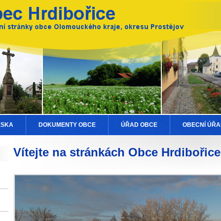
ESKA
DOKUMENTY OBCE
ÚŘAD OBCE
OBECNÍ ÚŘA
Vítejte na stránkách Obce Hrdibořice